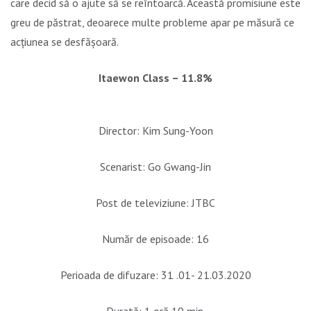
care decid să o ajute să se reîntoarcă. Această promisiune este
greu de păstrat, deoarece multe probleme apar pe măsură ce
acțiunea se desfășoară.
Itaewon Class – 11.8%
Director: Kim Sung-Yoon
Scenarist: Go Gwang-Jin
Post de televiziune: JTBC
Număr de episoade: 16
Perioada de difuzare: 31 .01- 21.03.2020