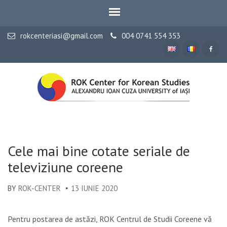
rokcenteriasi@gmail.com
004 0741 554 353
UNIVERSITATEA „ALEXANDRU IOAN CUZA” din Iași
ROK Centrul de Studii
Coreene
Cele mai bine cotate seriale de
televiziune coreene
BY
ROK-CENTER
13 IUNIE 2020
Pentru postarea de astăzi, ROK Centrul de Studii Coreene vă