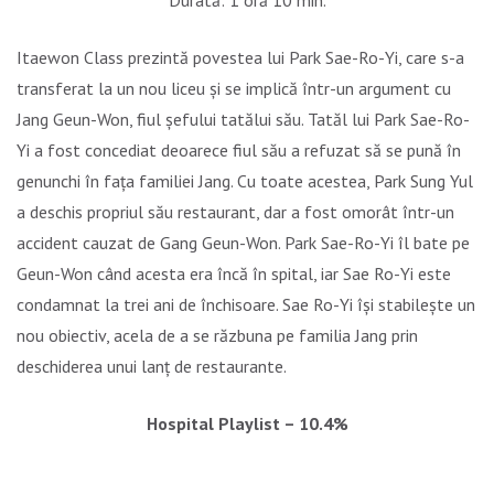
Durată: 1 oră 10 min.
Itaewon Class prezintă povestea lui Park Sae-Ro-Yi, care s-a
transferat la un nou liceu și se implică într-un argument cu
Jang Geun-Won, fiul șefului tatălui său. Tatăl lui Park Sae-Ro-
Yi a fost concediat deoarece fiul său a refuzat să se pună în
genunchi în fața familiei Jang. Cu toate acestea, Park Sung Yul
a deschis propriul său restaurant, dar a fost omorât într-un
accident cauzat de Gang Geun-Won. Park Sae-Ro-Yi îl bate pe
Geun-Won când acesta era încă în spital, iar Sae Ro-Yi este
condamnat la trei ani de închisoare. Sae Ro-Yi își stabilește un
nou obiectiv, acela de a se răzbuna pe familia Jang prin
deschiderea unui lanț de restaurante.
Hospital Playlist – 10.4%