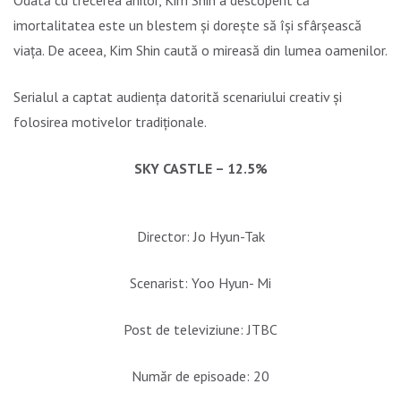
Odată cu trecerea anilor, Kim Shin a descoperit că
imortalitatea este un blestem și dorește să își sfârșească
viața. De aceea, Kim Shin caută o mireasă din lumea oamenilor.
Serialul a captat audiența datorită scenariului creativ și
folosirea motivelor tradiționale.
SKY CASTLE – 12.5%
Director: Jo Hyun-Tak
Scenarist: Yoo Hyun- Mi
Post de televiziune: JTBC
Număr de episoade: 20