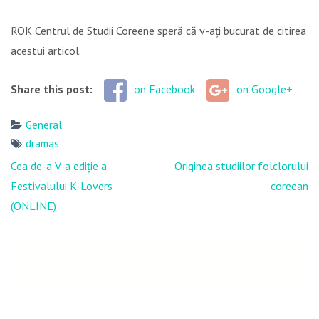
ROK Centrul de Studii Coreene speră că v-ați bucurat de citirea
acestui articol.
Share this post:
on Facebook
on Google+
General
dramas
Navigare
Cea de-a V-a ediție a
Originea studiilor folclorului
în
Festivalului K-Lovers
coreean
articole
(ONLINE)