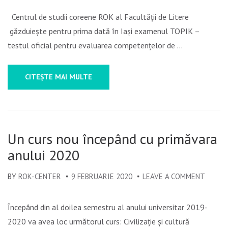
TOPIK
(TEST
Centrul de studii coreene ROK al Facultății de Litere
OF
găzduiește pentru prima dată în Iași examenul TOPIK –
PROFICI
testul oficial pentru evaluarea competențelor de …
IN
KOREAN
CITEȘTE MAI MULTE
–
EDIȚIA
A
73-
Un curs nou începând cu primăvara
A
anului 2020
ÎN
IAȘI
BY
ROK-CENTER
9 FEBRUARIE 2020
LEAVE A COMMENT
ON
UN
CURS
Începând din al doilea semestru al anului universitar 2019-
NOU
2020 va avea loc următorul curs: Civilizație și cultură