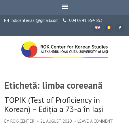
rokcenteriasi@gmail.com
004 0741 554 353
UNIVERSITATEA „ALEXANDRU IOAN CUZA” din Iași
ROK Centrul de Studii
Coreene
Etichetă: limba coreeană
TOPIK (Test of Proficiency in
Korean) – Ediția a 73-a în Iași
BY
ROK-CENTER
21 AUGUST 2020
LEAVE A COMMENT
ON