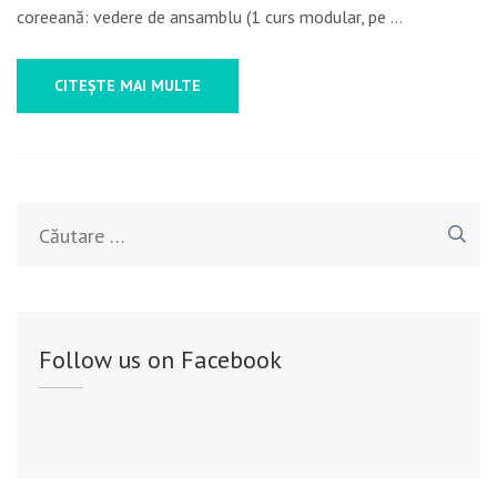
ÎNCEP
coreeană: vedere de ansamblu (1 curs modular, pe …
CU
PRIMĂ
CITEȘTE MAI MULTE
ANULU
2020
Caută
după:
Follow us on Facebook